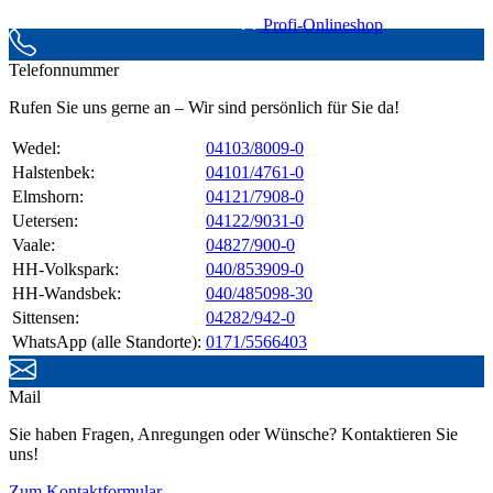
Profi-Onlineshop
Telefonnummer
Rufen Sie uns gerne an – Wir sind persönlich für Sie da!
Wedel:
04103/8009-0
Halstenbek:
04101/4761-0
Elmshorn:
04121/7908-0
Uetersen:
04122/9031-0
Vaale:
04827/900-0
HH-Volkspark:
040/853909-0
HH-Wandsbek:
040/485098-30
Sittensen:
04282/942-0
WhatsApp (alle Standorte):
0171/5566403
Mail
Sie haben Fragen, Anregungen oder Wünsche? Kontaktieren Sie
uns!
Zum Kontaktformular