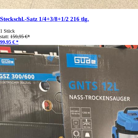
Steckschl.-Satz 1/4+3/8+1/2 216 tlg.
1 Stück
statt:
159,95 €*
99,95 € *