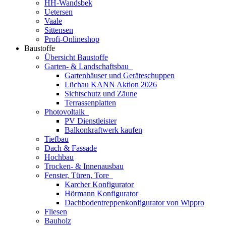
HH-Wandsbek
Uetersen
Vaale
Sittensen
Profi-Onlineshop
Baustoffe
Übersicht Baustoffe
Garten- & Landschaftsbau
Gartenhäuser und Geräteschuppen
Lüchau KANN Aktion 2026
Sichtschutz und Zäune
Terrassenplatten
Photovoltaik
PV Dienstleister
Balkonkraftwerk kaufen
Tiefbau
Dach & Fassade
Hochbau
Trocken- & Innenausbau
Fenster, Türen, Tore
Karcher Konfigurator
Hörmann Konfigurator
Dachbodentreppenkonfigurator von Wippro
Fliesen
Bauholz