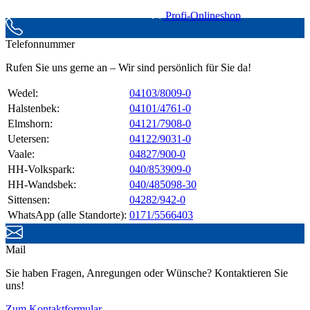
Profi-Onlineshop
Telefonnummer
Rufen Sie uns gerne an – Wir sind persönlich für Sie da!
Wedel:
04103/8009-0
Halstenbek:
04101/4761-0
Elmshorn:
04121/7908-0
Uetersen:
04122/9031-0
Vaale:
04827/900-0
HH-Volkspark:
040/853909-0
HH-Wandsbek:
040/485098-30
Sittensen:
04282/942-0
WhatsApp (alle Standorte):
0171/5566403
Mail
Sie haben Fragen, Anregungen oder Wünsche? Kontaktieren Sie
uns!
Zum Kontaktformular