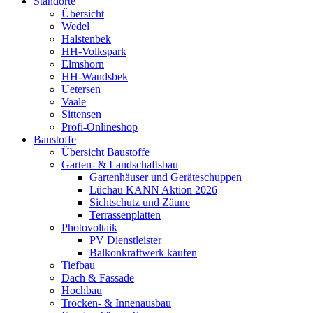
Standorte
Übersicht
Wedel
Halstenbek
HH-Volkspark
Elmshorn
HH-Wandsbek
Uetersen
Vaale
Sittensen
Profi-Onlineshop
Baustoffe
Übersicht Baustoffe
Garten- & Landschaftsbau
Gartenhäuser und Geräteschuppen
Lüchau KANN Aktion 2026
Sichtschutz und Zäune
Terrassenplatten
Photovoltaik
PV Dienstleister
Balkonkraftwerk kaufen
Tiefbau
Dach & Fassade
Hochbau
Trocken- & Innenausbau