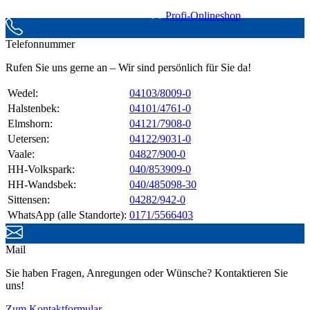
Profi-Onlineshop
Telefonnummer
Rufen Sie uns gerne an – Wir sind persönlich für Sie da!
Wedel:
04103/8009-0
Halstenbek:
04101/4761-0
Elmshorn:
04121/7908-0
Uetersen:
04122/9031-0
Vaale:
04827/900-0
HH-Volkspark:
040/853909-0
HH-Wandsbek:
040/485098-30
Sittensen:
04282/942-0
WhatsApp (alle Standorte):
0171/5566403
Mail
Sie haben Fragen, Anregungen oder Wünsche? Kontaktieren Sie
uns!
Zum Kontaktformular