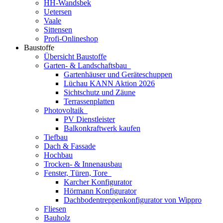
HH-Wandsbek
Uetersen
Vaale
Sittensen
Profi-Onlineshop
Baustoffe
Übersicht Baustoffe
Garten- & Landschaftsbau
Gartenhäuser und Geräteschuppen
Lüchau KANN Aktion 2026
Sichtschutz und Zäune
Terrassenplatten
Photovoltaik
PV Dienstleister
Balkonkraftwerk kaufen
Tiefbau
Dach & Fassade
Hochbau
Trocken- & Innenausbau
Fenster, Türen, Tore
Karcher Konfigurator
Hörmann Konfigurator
Dachbodentreppenkonfigurator von Wippro
Fliesen
Bauholz