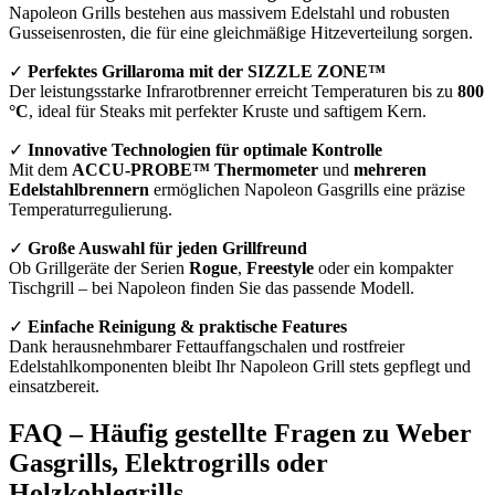
Napoleon Grills bestehen aus massivem Edelstahl und robusten
Gusseisenrosten, die für eine gleichmäßige Hitzeverteilung sorgen.
✓
Perfektes Grillaroma mit der SIZZLE ZONE™
Der leistungsstarke Infrarotbrenner erreicht Temperaturen bis zu
800
°C
, ideal für Steaks mit perfekter Kruste und saftigem Kern.
✓
Innovative Technologien für optimale Kontrolle
Mit dem
ACCU-PROBE™ Thermometer
und
mehreren
Edelstahlbrennern
ermöglichen Napoleon Gasgrills eine präzise
Temperaturregulierung.
✓
Große Auswahl für jeden Grillfreund
Ob Grillgeräte der Serien
Rogue
,
Freestyle
oder ein kompakter
Tischgrill – bei Napoleon finden Sie das passende Modell.
✓
Einfache Reinigung & praktische Features
Dank herausnehmbarer Fettauffangschalen und rostfreier
Edelstahlkomponenten bleibt Ihr Napoleon Grill stets gepflegt und
einsatzbereit.
FAQ – Häufig gestellte Fragen zu Weber
Gasgrills, Elektrogrills oder
Holzkohlegrills