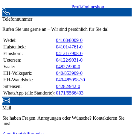
Profi-Onlineshop
Telefonnummer
Rufen Sie uns gerne an – Wir sind persönlich für Sie da!
Wedel:
04103/8009-0
Halstenbek:
04101/4761-0
Elmshorn:
04121/7908-0
Uetersen:
04122/9031-0
Vaale:
04827/900-0
HH-Volkspark:
040/853909-0
HH-Wandsbek:
040/485098-30
Sittensen:
04282/942-0
WhatsApp (alle Standorte):
0171/5566403
Mail
Sie haben Fragen, Anregungen oder Wünsche? Kontaktieren Sie
uns!
Zum Kontaktformular