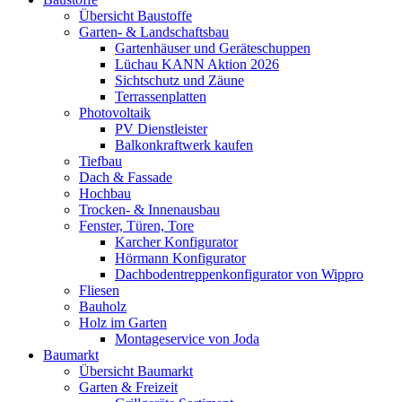
Übersicht Baustoffe
Garten- & Landschaftsbau
Gartenhäuser und Geräteschuppen
Lüchau KANN Aktion 2026
Sichtschutz und Zäune
Terrassenplatten
Photovoltaik
PV Dienstleister
Balkonkraftwerk kaufen
Tiefbau
Dach & Fassade
Hochbau
Trocken- & Innenausbau
Fenster, Türen, Tore
Karcher Konfigurator
Hörmann Konfigurator
Dachbodentreppenkonfigurator von Wippro
Fliesen
Bauholz
Holz im Garten
Montageservice von Joda
Baumarkt
Übersicht Baumarkt
Garten & Freizeit