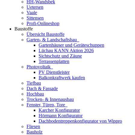
HH-Wandsbek
Uetersen
Vaale
Sittensen
Profi-Onlineshop
Baustoffe
Übersicht Baustoffe
Garten- & Landschaftsbau
Gartenhäuser und Geräteschuppen
Lüchau KANN Aktion 2026
Sichtschutz und Zäune
Terrassenplatten
Photovoltaik
PV Dienstleister
Balkonkraftwerk kaufen
Tiefbau
Dach & Fassade
Hochbau
Trocken- & Innenausbau
Fenster, Türen, Tore
Karcher Konfigurator
Hörmann Konfigurator
Dachbodentreppenkonfigurator von Wippro
Fliesen
Bauholz