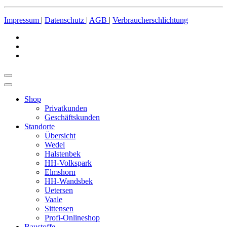
Impressum
|
Datenschutz
|
AGB
|
Verbraucherschlichtung
Shop
Privatkunden
Geschäftskunden
Standorte
Übersicht
Wedel
Halstenbek
HH-Volkspark
Elmshorn
HH-Wandsbek
Uetersen
Vaale
Sittensen
Profi-Onlineshop
Baustoffe