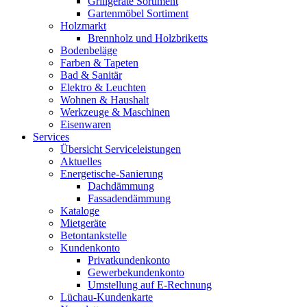
Grillgeräte Sortiment
Gartenmöbel Sortiment
Holzmarkt
Brennholz und Holzbriketts
Bodenbeläge
Farben & Tapeten
Bad & Sanitär
Elektro & Leuchten
Wohnen & Haushalt
Werkzeuge & Maschinen
Eisenwaren
Services
Übersicht Serviceleistungen
Aktuelles
Energetische-Sanierung
Dachdämmung
Fassadendämmung
Kataloge
Mietgeräte
Betontankstelle
Kundenkonto
Privatkundenkonto
Gewerbekundenkonto
Umstellung auf E-Rechnung
Lüchau-Kundenkarte