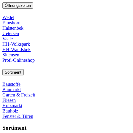
Öffnungszeiten
Wedel
Elmshorn
Halstenbek
Uetersen
Vaale
HH-Volkspark
HH-Wandsbek
Sittensen
Profi-Onlineshop
Sortiment
Baustoffe
Baumarkt
Garten & Freizeit
Fliesen
Holzmarkt
Bauholz
Fenster & Türen
Sortiment