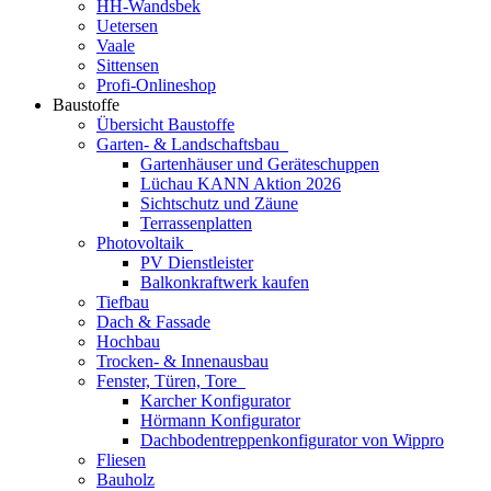
HH-Wandsbek
Uetersen
Vaale
Sittensen
Profi-Onlineshop
Baustoffe
Übersicht Baustoffe
Garten- & Landschaftsbau
Gartenhäuser und Geräteschuppen
Lüchau KANN Aktion 2026
Sichtschutz und Zäune
Terrassenplatten
Photovoltaik
PV Dienstleister
Balkonkraftwerk kaufen
Tiefbau
Dach & Fassade
Hochbau
Trocken- & Innenausbau
Fenster, Türen, Tore
Karcher Konfigurator
Hörmann Konfigurator
Dachbodentreppenkonfigurator von Wippro
Fliesen
Bauholz