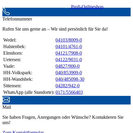
Profi-Onlineshop
Telefonnummer
Rufen Sie uns gerne an – Wir sind persönlich für Sie da!
Wedel:
04103/8009-0
Halstenbek:
04101/4761-0
Elmshorn:
04121/7908-0
Uetersen:
04122/9031-0
Vaale:
04827/900-0
HH-Volkspark:
040/853909-0
HH-Wandsbek:
040/485098-30
Sittensen:
04282/942-0
WhatsApp (alle Standorte):
0171/5566403
Mail
Sie haben Fragen, Anregungen oder Wünsche? Kontaktieren Sie
uns!
Zum Kontaktformular